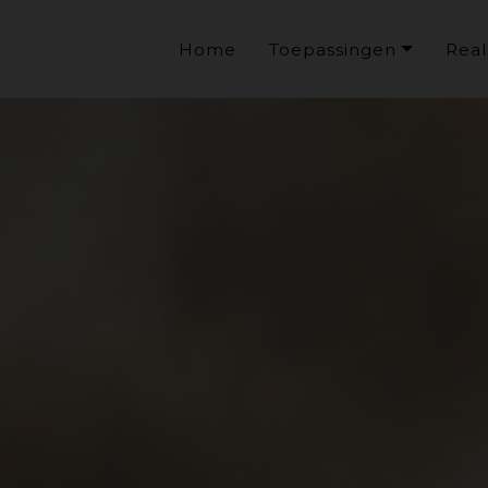
Home
Toepassingen
Real